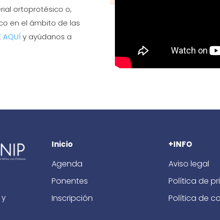
rial ortoprotésico o,
co en el ámbito de las
E AQUÍ
y ayúdanos a
Inicio
+INFO
Agenda
Aviso legal
Ponentes
Política de p
 y
Inscripción
Política de c