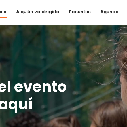
icio
A quién va dirigido
Ponentes
Agenda
 el evento
 aquí