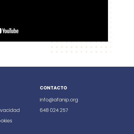
CONTACTO
info@afanip.org
rivacidad
648 024 257
ookies