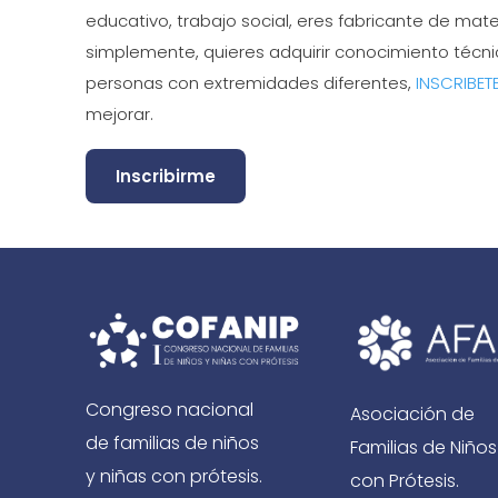
educativo, trabajo social, eres fabricante de mate
simplemente, quieres adquirir conocimiento técni
personas con extremidades diferentes,
INSCRIBET
mejorar.
Inscribirme
Congreso nacional
Asociación de
de familias de niños
Familias de Niños
y niñas con prótesis.
con Prótesis.